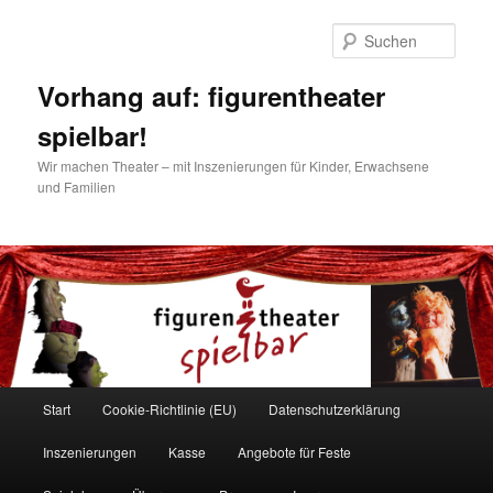
Zum
Inhalt
Such
wechseln
Vorhang auf: figurentheater
spielbar!
Wir machen Theater – mit Inszenierungen für Kinder, Erwachsene
und Familien
Hauptmenü
Start
Cookie-Richtlinie (EU)
Datenschutzerklärung
Inszenierungen
Kasse
Angebote für Feste