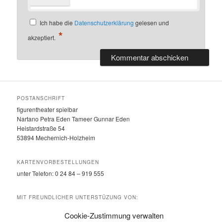
Ich habe die
Datenschutzerklärung
gelesen und
*
akzeptiert.
POSTANSCHRIFT
figurentheater spielbar
Nartano Petra Eden Tameer Gunnar Eden
Heistardstraße 54
53894 Mechernich-Holzheim
KARTENVORBESTELLUNGEN
unter Telefon: 0 24 84 – 919 555
MIT FREUNDLICHER UNTERSTÜZUNG VON:
Eifeler Presse Agentur
Cookie-Zustimmung verwalten
Kostenlos Nachrichten aus der Region lesen unter
www.eifeler-