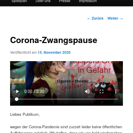
Spielplan
Über uns
Presse
Impressum
Beitrags-
←
Zurück
Weiter
→
Navigation
Corona-Zwangspause
Veröffentlicht am
15. November 2020
Liebes Publikum,
wegen der Corona-Pandemie sind zurzeit leider keine öffentlichen
Aufführungen möglich. Wir hoffen, dass wir uns bald wiedersehen