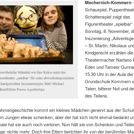
Mechernich-Kommern
–
Schauspiel, Puppentheat
Schattenspiel zeigt das
Figurentheater „spielbar
Sonntag, 8. November, d
Inszenierung „Adventsge
– St. Martin, Nikolaus un
Kindgerecht erzählen die
Theatermacher Nartano 
Eden und Tameer Gunna
ewöhnliche Stilmittel wie hier Kekse nutzt das
15.30 Uhr in der Aula der
urentheater „spielbar“ für seine abwechslungsreichen
Grundschule Kommern v
 kindgerechten Inszenierungen. Bild: Michael
Taten, bitterer Not und 
lken/Eifeler Presse Agentur/epa
des Teilens.
Rahmengeschichte kommt ein kleines Mädchen genervt aus der Schule
em Jungen etwas schenken, aber der hat sich nicht einmal bedankt un
ie hat sie auch noch verloren. Nun hält sie von Schenken und Teile
 gar nichts mehr. Doch ihre Eltern berichten ihr von der berühmten Man