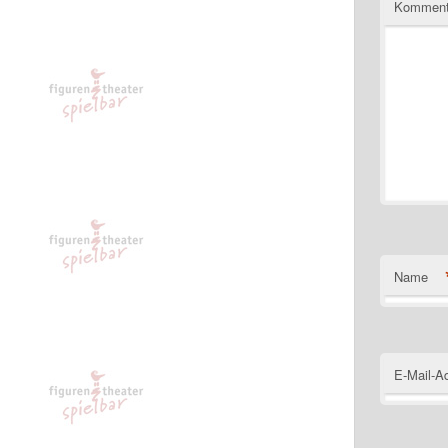
Komment
Name
E-Mail-A