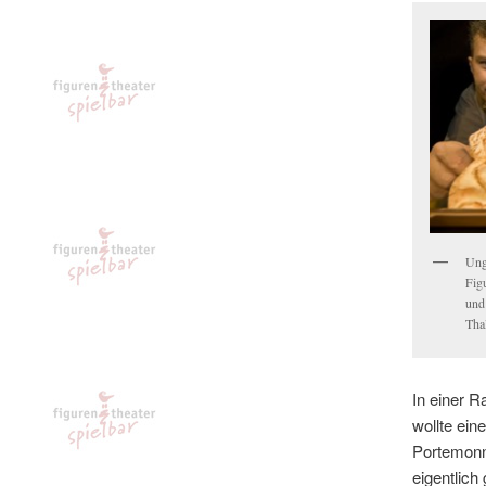
Ung
Fig
und
Tha
In einer 
wollte ein
Portemonna
eigentlich