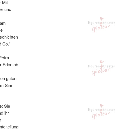
 Mit
er und
“ am
ie
schichten
d Co.“.
Petra
r Eden ab
on guten
dem Sinn
: Sie
d ihr
n
telteilung