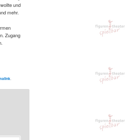
wollte und
und mehr.
ormen
en. Zugang
n.
malink
.