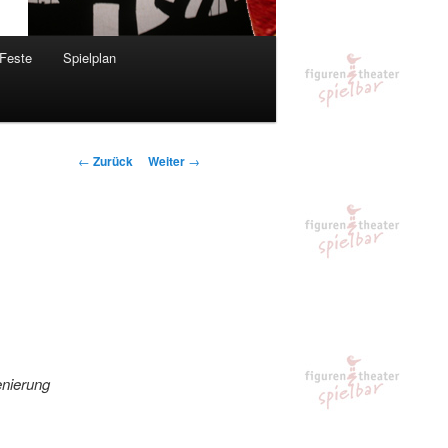
 Feste
Spielplan
Beitrags-
←
Zurück
Weiter
→
Navigation
enierung