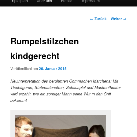
Spielplan
Über uns
Presse
Impressum
Beitrags-
←
Zurück
Weiter
→
Navigation
Rumpelstilzchen
kindgerecht
Veröffentlicht am
26. Januar 2015
Neuinterpretation des berühmten Grimmschen Märchens: Mit
Tischfiguren, Stabmarionetten, Schauspiel und Maskentheater
wird erzählt, wie ein zorniger Mann seine Wut in den Griff
bekommt