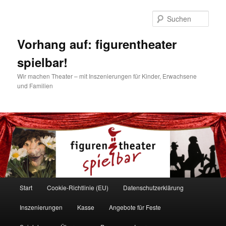
Zum
Inhalt
Such
wechseln
Vorhang auf: figurentheater
spielbar!
Wir machen Theater – mit Inszenierungen für Kinder, Erwachsene
und Familien
Hauptmenü
Start
Cookie-Richtlinie (EU)
Datenschutzerklärung
Inszenierungen
Kasse
Angebote für Feste