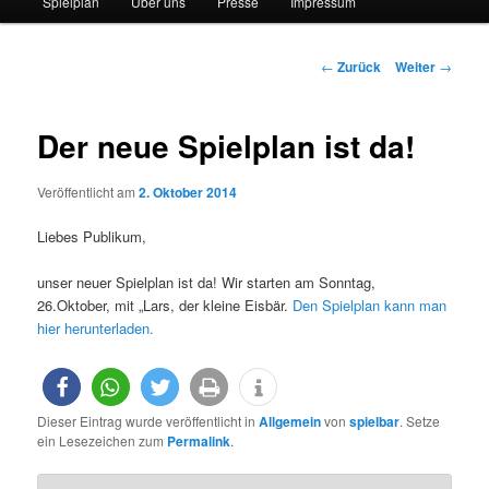
Spielplan
Über uns
Presse
Impressum
Beitrags-
←
Zurück
Weiter
→
Navigation
Der neue Spielplan ist da!
Veröffentlicht am
2. Oktober 2014
Liebes Publikum,
unser neuer Spielplan ist da! Wir starten am Sonntag,
26.Oktober, mit „Lars, der kleine Eisbär.
Den Spielplan kann man
hier herunterladen.
Dieser Eintrag wurde veröffentlicht in
Allgemein
von
spielbar
. Setze
ein Lesezeichen zum
Permalink
.