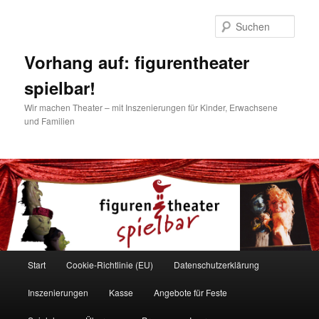
Zum
Inhalt
Such
wechseln
Vorhang auf: figurentheater
spielbar!
Wir machen Theater – mit Inszenierungen für Kinder, Erwachsene
und Familien
Hauptmenü
Start
Cookie-Richtlinie (EU)
Datenschutzerklärung
Inszenierungen
Kasse
Angebote für Feste