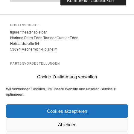
POSTANSCHRIFT
figurentheater spielbar
Nartano Petra Eden Tameer Gunnar Eden
Heistardstraße 54
53894 Mechernich-Holzheim
KARTENVORBESTELLUNGEN
unter Telefon: 0 24 84 – 919 555
Cookie-Zustimmung verwalten
MIT FREUNDLICHER UNTERSTÜZUNG VON:
Wir verwenden Cookies, um unsere Website und unseren Service zu
Eifeler Presse Agentur
optimieren.
Kostenlos Nachrichten aus der Region lesen unter
www.eifeler-
presse-agentur.de
Cookies akzeptieren
Ablehnen
Datenschutzerklärung
Stolz präsentiert von WordPress