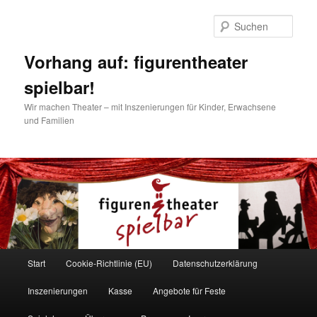
Zum
Inhalt
Such
wechseln
Vorhang auf: figurentheater
spielbar!
Wir machen Theater – mit Inszenierungen für Kinder, Erwachsene
und Familien
Hauptmenü
Start
Cookie-Richtlinie (EU)
Datenschutzerklärung
Inszenierungen
Kasse
Angebote für Feste