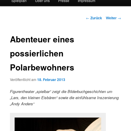
Spielplan
Über uns
Presse
Impressum
Beitrags-
←
Zurück
Weiter
→
Navigation
Abenteuer eines
possierlichen
Polarbewohners
Veröffentlicht am
18. Februar 2013
Figurentheater „spielbar“ zeigt die Bilderbuchgeschichten um
„Lars, den kleinen Eisbären“ sowie die einfühlsame Inszenierung
„Andy Anders“