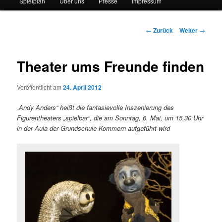
Spielplan
Über uns
Presse
Impressum
Beitrags-
←
Zurück
Weiter
→
Navigation
Theater ums Freunde finden
Veröffentlicht am
24. April 2012
„Andy Anders“ heißt die fantasievolle Inszenierung des
Figurentheaters „spielbar“, die am Sonntag, 6. Mai, um 15.30 Uhr
in der Aula der Grundschule Kommern aufgeführt wird