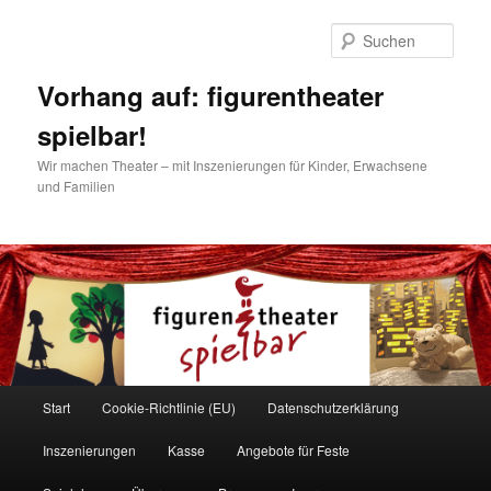
Zum
Inhalt
Such
wechseln
Vorhang auf: figurentheater
spielbar!
Wir machen Theater – mit Inszenierungen für Kinder, Erwachsene
und Familien
Hauptmenü
Start
Cookie-Richtlinie (EU)
Datenschutzerklärung
Inszenierungen
Kasse
Angebote für Feste